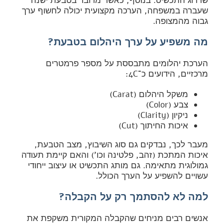
שדרוג התכשיט. בנוסף, כאשר מדובר בטבעת ישנה
שעברה במשפחה, הערכה מקצועית יכולה לחשוף ערך
גבוה מהמצופה.
מה משפיע על ערך היהלום בטבעת?
הערכת יהלומים מתבססת על מספר פרמטרים
מרכזיים, הידועים כ־4C:
משקל היהלום (Carat)
צבע (Color)
ניקיון (Clarity)
איכות החיתוך (Cut)
מעבר לכך, נבדקים גם סוג השיבוץ, מצב הטבעת,
איכות המתכת (זהב, פלטינה וכו’) והאם קיימת תעודה
גמולוגית מתאימה. גם מותג התכשיט או עיצוב ייחודי
עשויים להשפיע על הערך הכולל.
למה לא להסתמך רק על הקבלה?
אנשים רבים מניחים שהקבלה המקורית משקפת את