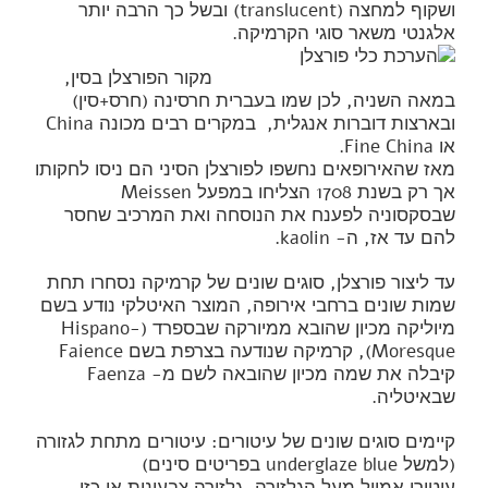
ושקוף למחצה (translucent) ובשל כך הרבה יותר
אלגנטי משאר סוגי הקרמיקה.
מקור הפורצלן בסין,
במאה השניה, לכן שמו בעברית חרסינה (חרס+סין)
ובארצות דוברות אנגלית, במקרים רבים מכונה China
או Fine China.
מאז שהאירופאים נחשפו לפורצלן הסיני הם ניסו לחקותו
אך רק בשנת 1708 הצליחו במפעל Meissen
שבסקסוניה לפענח את הנוסחה ואת המרכיב שחסר
להם עד אז, ה- kaolin.
עד ליצור פורצלן, סוגים שונים של קרמיקה נסחרו תחת
שמות שונים ברחבי אירופה, המוצר האיטלקי נודע בשם
מיוליקה מכיון שהובא ממיורקה שבספרד (Hispano-
Moresque), קרמיקה שנודעה בצרפת בשם Faience
קיבלה את שמה מכיון שהובאה לשם מ- Faenza
שבאיטליה.
קיימים סוגים שונים של עיטורים: עיטורים מתחת לגזורה
(למשל underglaze blue בפריטים סינים)
עיטורי אמייל מעל הגלזורה, גלזורה צבעונית או כזו