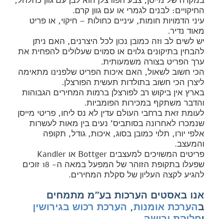
במקרה של מייסן, צבע הפורצלן הוא לבן עם גוון כחלחל,
החיקויים: לבנים לגמרי או עם גוון קרם.
עיני הדמויות חומות, עיניים כחולות – חיקוי, או פריט
מאוד נדיר.
יש לשים לב וזה כמובן נכון לכל היצרנים, האם ניתן
להבחין בתיקונים גלוים או סמוים שעלולים להפחית את
ערך הפריט בצורה משמעותית.
הכי חשוב לשאול, האם איכות הפריט שלפנינו מתאימה
ליצרן הכי חשוב בתולדות תעשית הפורצלן.
בארץ אין ביקוש רב לפורצלן ברמות המחירים הגבוהות
והדבר משתקף במכירות הפומביות.
לעומת זאת ברחבי העולם עדין לא נס ליחו, פריטי מייסן
שנמכרו לאחרונה בסותביס' נעים בין מאות לעשרות
אלפי יורו, תלוי כמובן בסוג, איכות, גודל, תקופה
והמעצב.
פריטים המשויכים למעצבים Bottger או Kandler
שפעלו בתקופת הזוהר של המפעל במאה ה- 18 זוכים
להגיע לקצה העליון של סקלת המחירים.
אנו באסטים הערכות בע"מ מתמחים
ב
הערכת אומנות
,
הערכת רכוש בגירושין
ו
חלוקת ירושה
.