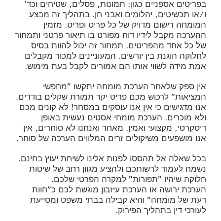
בפריטים אספניים כגון: תמונות, פסלים, שטיחים וכד'
ו/או תכשיטים, יהלומים ואבני חן. בתהליך זה מבצע
המומחה רישום מדויק של כל פריט ופריט. מזמין
ההערכה מקבל לידיו דוח מפורט בו תיאור פרטני ותמחור
של כל אחד מהפריטים. תמחור זה יכול להוות בסיס
לחלוקה הוגנת בין יורשים. המעוניינים למכור מקבלים
אמת מידה לשווי אותו הם אמורים לקבל בעת מימוש.
אין ספק שלאחר הערכת מומחה יתקשו "מחפשי
המציאות" לרכוש מכם פריט יקר תמורת שקלים בודדים.
אנו מדגישים כי אין אנו עוסקים במסחר! לא קונים מכם
ולא מוכרים. הערכת מומחי אסטים נעשית באופן
דיסקרטי, מקצועי ואמין. מאחר ואנחנו לא סוחרים, אין
אנו מושפעים משיקולים זרים המלווים הערכה של סוחר.
בכל שאלה אל תהססו לפנות אלינו לשיחת יעוץ בחינם.
נשמח לעמוד לרשותכם ולהציע מגוון רחב של שיטות
חלוקה שיהיו "תפורות" למקרה הפרטי שלכם.
הערכת ירושה או הערכת עיזבון מוגשת לכם כ"חוות
דעת של מומחה" והיא קבילה בבתי משפט ומסייעת
לעורכי דין בתהליך הפירוק.