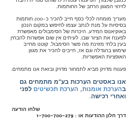
כמובן שלצורך הפיענוח עומדת לרשותנו ספריה רחבה
לזיהוי המגוון הרחב של החותמות.
מעריך מומחה לכלי כסף חייב להכיר כ-200 חותמות
בסיסיות על מנת לנתב עצמו לחיפוש במקום הנכון
באוקיאנוס המידע. היכרות של הסימבולים מאפשרת
לפענח את הציור שבו. לעיתים אין שום אפשרות להבחין
בעין בלתי מזוינת מה פשר הסימבול. קוטנו מחייב
שימוש בהגדלה וגם אז, חייבים להכיר את מגוון
האופציות האפשריות.
פענוח מדויק מביא לתמחור מדויק ובזאת אנו מתמחים.
אנו באסטים הערכות בע"מ מתמחים גם
ב
הערכת אומנות
,
הערכת תכשיטים
לפני
ואחרי רכישה.
שלחו הודעה
דרך חלון ההודעות או : 1-700-700-279