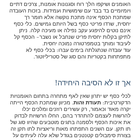
האומנים ושיקפו הלך רוח וסגנונות אומנות, צרכים דתיים
ויומיומיים בד בבד עם שימושיות ועמידות. בזכות העובדה
שמתכת הכסף אינה מתכת נוקשה אלא חומר רך
יחסית, שרדו פריטי כסף בשל היותם גמישים. כלי כסף
אינם נוטים להיפגע עקב נפילה או מעיכה קלה. ניתן
לתיקן בקלות יחסית פריט שנחבל או נשבר- הכסף קל
לעיבוד ומותך בטמפרטורה נמוכה יחסית.
עוד עובדה שנתגלתה בימים עברו: בכלי כסף לא
מתפתחות בקטריות והם סוג של סטריליזטור.
אך זו לא הסיבה היחידה!
לכלי כסף יש יתרון שאין לאף מתחרה בתחום האומנויות
הדקורטיבית:
תעודת זהות
. מכיוון שמתכת הכסף הייתה
יקרה מאוד וכאמור, רק עשירים רוזנים ומלכים יכלו
להרשות לעצמם להתהדר בהם, החלו הרשויות לבדוק
את איכות הכסף ולסמנה בתגים מוטבעים שהיוו סוג של
תו תקן. עם השנים התפתחו מאות וריאציות לתו תקן זה
בצורת סימבולים קטנטנים בגודל שלא עלה לעיתים על