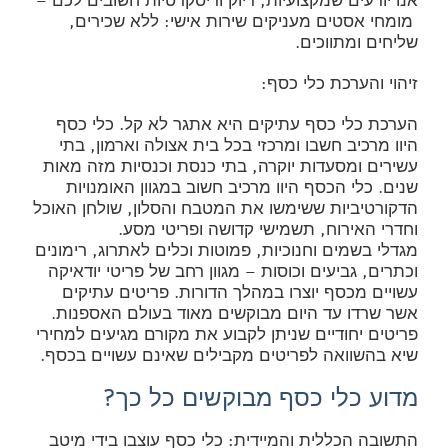
אנו יודעים שמקצועיות, דיוק ודיסקרטיות חשובים לכם –
מומחי אסטים מעניקים שירות אישי: ללא שכירים,
שליחים ומתווכים.
זיהוי והערכת כלי כסף:
הערכת כלי כסף עתיקים היא אתגר לא קל. כלי כסף
היוו מרכיב חשבו ומרכזי בכל בית אצולה וארמון, בתי
עשירים ומסעדות יוקרה, בתי כנסת וכנסיות מזה מאות
שנים. כלי הכסף היוו מרכיב חשוב במגוון האומנויות
הדקורטיביות ששימשו את המטבח והסלון, שולחן האוכל
וחדרי האירוח, תשמישי קדושה ופריטי מסע.
מגדלי בשמים וחנוכיות, פמוטות וכלים לאתרוג, רימונים
וכתרים, גביעים וכוסות – מגוון רחב של פריטי יודאיקה
עשויים מכסף יוצרו במהלך הדורות. פריטים עתיקים
אשר שרדו עד היום מבוקשים מאוד בעולם האספנות.
פריטים יחודיים שניתן לקבוע את מקורם מגיעים למחירי
שיא בהשוואה לפריטים מקבילים שאינם עשויים בכסף.
מדוע כלי כסף מבוקשים כל כך?
התשובה הכללית והמיידית: כלי כסף עוצבו בידי מיטב