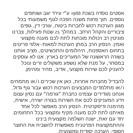
אסטים נוסדה בשנת 1988 ע"י עירד יוגב ושותפים
נוספים. תוך פחות משנה הפכה לגוף משמעותי בכל
מגוון הערכות רכוש לחברות ביטוח, עורכי דין, גופים
ציבוריים והקהל הרחב. במהלך 25 שנות פעילות, צברנו
מוניטין רב ויכולות מוכחות לתת לכם מענה מקצועי
ואמין. הנסיון הרב במתן הערכות למאות-אלפי פריטים
בתחום האספנות, היהלומים והתכשיטים, מציב אותנו
בשורה הראשונה של המעריכים בארץ. אנו לא עוסקים
במסחר, על מנת שלא נושפע משקולים זרים ונוכל
להעניק לכם שירות מקצועי, אדיב, מהיר ומהימן.
להבדיל מחברות אחרות, כאן אין שכירים ו/או מתמחים
ו/או מתלמדים המבצעים הערכות רכוש עבור גוף גדול.
אנחנו מגדירים עצמינו כחברת "גורמה" עם נסיון עצום
וידע המעניקים לכם את השירות בצורה ישירה, אישית,
מהימנה ודיסקרטית. הנסיון הרב מאפשר לכל אחד
מאיתנו לתת לכם מענה מקיף ומקצועי בכל התחומים.
יחד עם זאת, ישנה השלמה מקצועית בינינו
וההתמקצעות הפרטנית מאפשרת להשביח את התוצר
הסופי: הערכה יסודית ומקצועית.